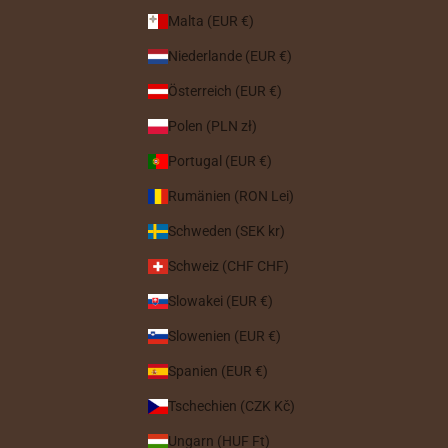
Malta (EUR €)
Niederlande (EUR €)
Österreich (EUR €)
Polen (PLN zł)
Portugal (EUR €)
Rumänien (RON Lei)
Schweden (SEK kr)
Schweiz (CHF CHF)
Slowakei (EUR €)
Slowenien (EUR €)
Spanien (EUR €)
Tschechien (CZK Kč)
Ungarn (HUF Ft)