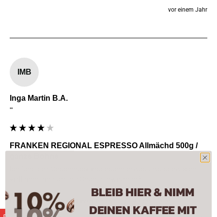
vor einem Jahr
IMB
Inga Martin B.A.
""
FRANKEN REGIONAL ESPRESSO Allmächd 500g /
ganze Bohne
Ich fand den Geschmack insgesamt etwas unausgewogen – 
vielleicht eine andere Charge erwischen?
BLEIB HIER & NIMM
Fanden Sie diese Bewertung hilfreich?
Ja
Melden
Teilen
DEINEN KAFFEE MIT
vor einem Jahr
CASH-BACK GUTHABEN