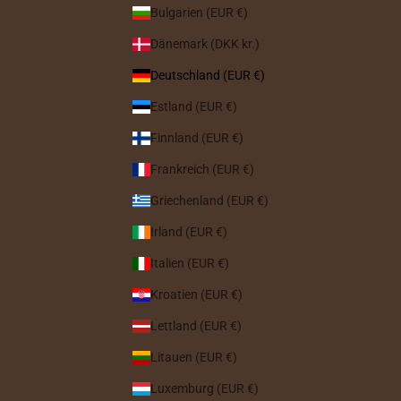
Bulgarien (EUR €)
Dänemark (DKK kr.)
Deutschland (EUR €)
Estland (EUR €)
Finnland (EUR €)
Frankreich (EUR €)
Griechenland (EUR €)
Irland (EUR €)
Italien (EUR €)
Kroatien (EUR €)
Lettland (EUR €)
Litauen (EUR €)
Luxemburg (EUR €)