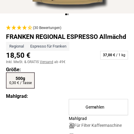
Gehe zu Element 1
Gehe zu Element 2
(30 Bewertungen)
FRANKEN REGIONAL ESPRESSO Allmächd
Regional
Espresso für Franken
18,50 €
37,00 €
/ 1 kg
Inkl. MwSt. & GRATIS
Versand
ab 49€
Größe:
500g
0,30 € / Tasse
Mahlgrad:
Gemahlen
Mahlgrad
Für Filter Kaffeemaschine