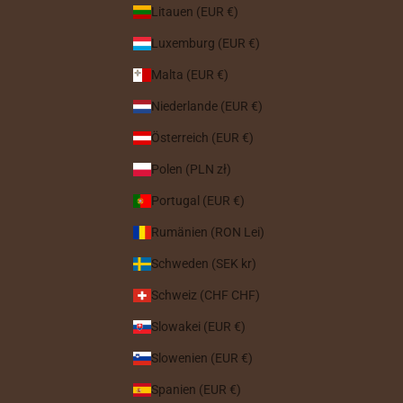
Litauen (EUR €)
Luxemburg (EUR €)
Malta (EUR €)
Niederlande (EUR €)
Österreich (EUR €)
Polen (PLN zł)
Portugal (EUR €)
Rumänien (RON Lei)
Schweden (SEK kr)
Schweiz (CHF CHF)
Slowakei (EUR €)
Slowenien (EUR €)
Spanien (EUR €)