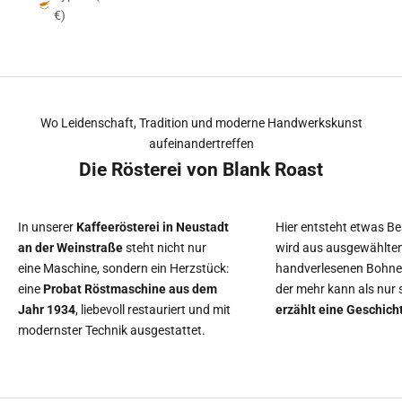
Hier dreht sich alles um Kaffee
€)
Besuche unsere Kaffeerösterei in Neustadt a. d. Weinstraße. Live-
Röstung, Rebenholzverfahren & Kaffee mit Charakter. Jetzt
entdecken & erleben!
Wo Leidenschaft, Tradition und moderne Handwerkskunst
aufeinandertreffen
Die Rösterei von Blank Roast
In unserer
Kaffeerösterei in Neustadt
Hier entsteht etwas Be
an der Weinstraße
steht nicht nur
wird aus ausgewählten
eine Maschine, sondern ein Herzstück:
handverlesenen Bohnen
eine
Probat Röstmaschine aus dem
der mehr kann als nur
Jahr 1934
, liebevoll restauriert und mit
erzählt eine Geschich
modernster Technik ausgestattet.