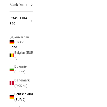
Blank Roast
ROASTERIA
360
ANMELDEN
EUR €
Land
Belgien (EUR
€)
Bulgarien
(EUR €)
Dänemark
(DKK kr.)
Deutschland
(EUR €)