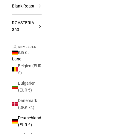
Blank Roast
ROASTERIA
360
ANMELDEN
EUR €
Land
Belgien (EUR
€)
Bulgarien
(EUR €)
Dänemark
(DKK kr.)
Deutschland
(EUR €)