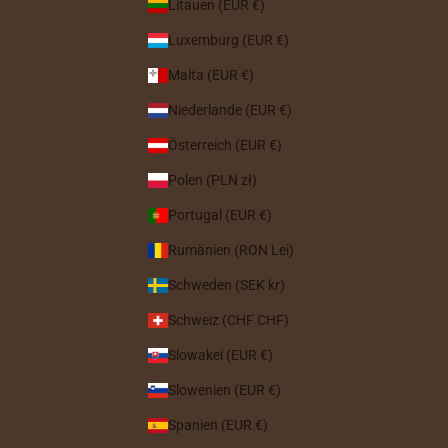
Litauen (EUR €)
Luxemburg (EUR €)
Malta (EUR €)
Niederlande (EUR €)
Österreich (EUR €)
Polen (PLN zł)
Portugal (EUR €)
Rumänien (RON Lei)
Schweden (SEK kr)
Schweiz (CHF CHF)
Slowakei (EUR €)
Slowenien (EUR €)
Spanien (EUR €)