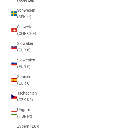
(RON Lei)
Schweden
(SEK kr)
Schweiz
(CHF CHF)
Slowakei
(EUR €)
Slowenien
(EUR €)
Spanien
(EUR €)
Tschechien
(CZK Kč)
Ungarn
(HUF Ft)
Zypern (EUR