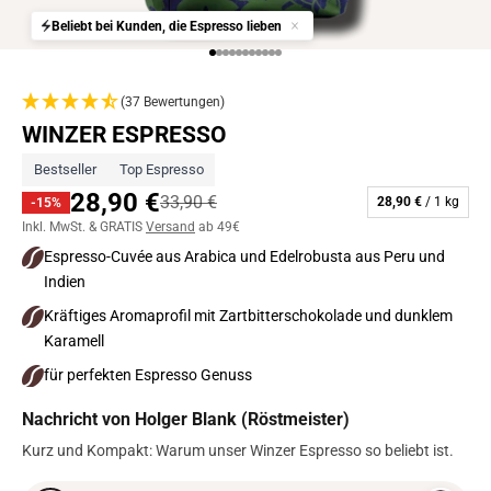
Beliebt bei Kunden, die Espresso lieben
Gehe zu Element 1
Gehe zu Element 2
Gehe zu Element 3
Gehe zu Element 4
Gehe zu Element 5
Gehe zu Element 6
Gehe zu Element 7
Gehe zu Element 8
Gehe zu Element 9
Gehe zu Element 10
Gehe zu Element 11
(37 Bewertungen)
WINZER ESPRESSO
Bestseller
Top Espresso
28,90 €
33,90 €
28,90 €
/ 1 kg
-
15
%
Inkl. MwSt. & GRATIS
Versand
ab 49€
Espresso-Cuvée aus Arabica und Edelrobusta aus Peru und
Indien
Kräftiges Aromaprofil mit Zartbitterschokolade und dunklem
Karamell
für perfekten Espresso Genuss
Nachricht von Holger Blank (Röstmeister)
Kurz und Kompakt: Warum unser Winzer Espresso so beliebt ist.