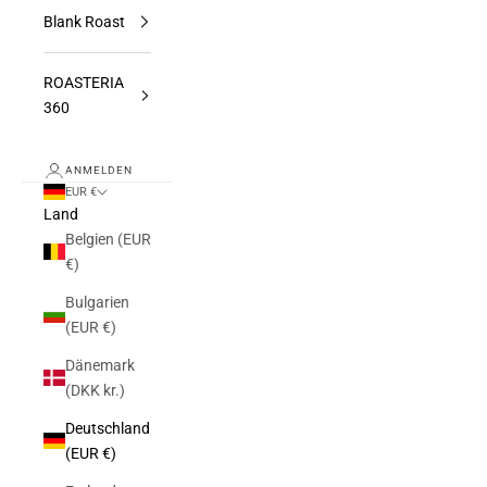
Blank Roast
ROASTERIA
360
ANMELDEN
EUR €
Land
Belgien (EUR
€)
Bulgarien
(EUR €)
Dänemark
(DKK kr.)
Deutschland
(EUR €)