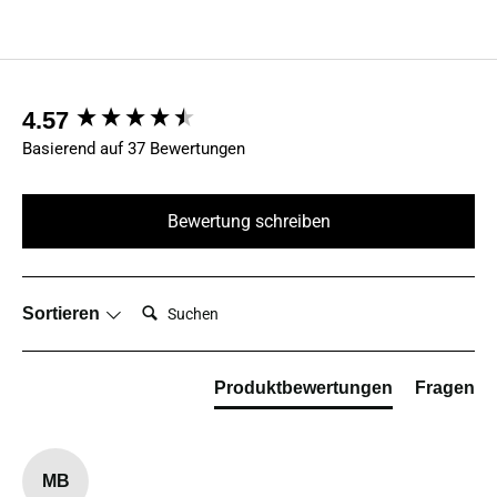
New content loaded
4.57
Basierend auf 37 Bewertungen
Bewertung schreiben
Suchen:
Sortieren
Produktbewertungen
Fragen
MB