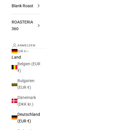
Blank Roast
ROASTERIA
360
ANMELDEN
EUR €
Land
Belgien (EUR
€)
Bulgarien
(EUR €)
Dänemark
(DKK kr.)
Deutschland
(EUR €)