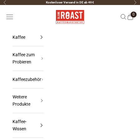
Zum Inhalt springen
Kostenloser Versand in DE ab 49 €
Zurück
Vor
↵
↵
↵
↵
Skip to content
Skip to menu
Skip to footer
Open Accessibility Widget
Blank Roast Manufaktur
0
Navigationsmenü öffnen
Suche öff
Warenk
Kaffee
Kaffee zum
Probieren
Kaffeezubehör
Weitere
Produkte
Kaffee-
Wissen