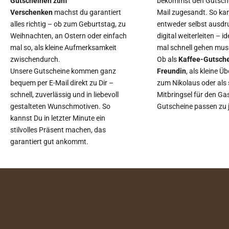
Gutscheinen zum
bekommst den Gutschei
Verschenken
machst du garantiert
Mail zugesandt. So ka
alles richtig – ob zum Geburtstag, zu
entweder selbst ausdr
Weihnachten, an Ostern oder einfach
digital weiterleiten – i
mal so, als kleine Aufmerksamkeit
mal schnell gehen mus
zwischendurch.
Ob als
Kaffee-Gutsche
Unsere Gutscheine kommen ganz
Freundin
, als kleine 
bequem per E-Mail direkt zu Dir –
zum Nikolaus oder als s
schnell, zuverlässig und in liebevoll
Mitbringsel für den Ga
gestalteten Wunschmotiven. So
Gutscheine passen zu 
kannst Du in letzter Minute ein
stilvolles Präsent machen, das
garantiert gut ankommt.