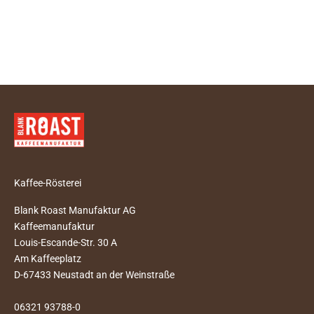
Angebot
Regulärer Preis
Angebot
Regul
25,90 €
33,90 €
ab 8,50 €
9,50 
(25,90 €/kg)
(34,00 
Kaffee-Rösterei
Blank Roast Manufaktur AG
Kaffeemanufaktur
Louis-Escande-Str. 30 A
Am Kaffeeplatz
D-67433 Neustadt an der Weinstraße
06321 93788-0