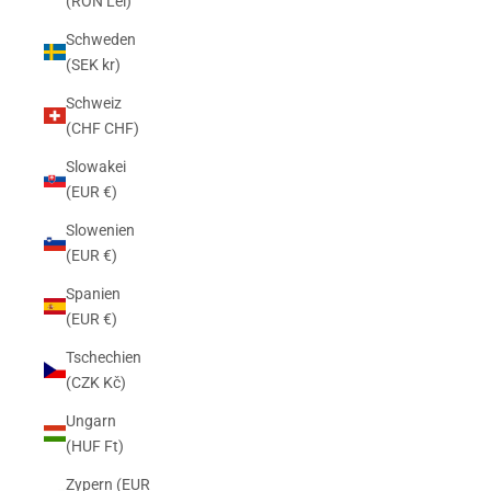
(RON Lei)
Schweden
(SEK kr)
Schweiz
(CHF CHF)
Slowakei
(EUR €)
Slowenien
(EUR €)
Spanien
(EUR €)
Tschechien
(CZK Kč)
Ungarn
(HUF Ft)
Zypern (EUR