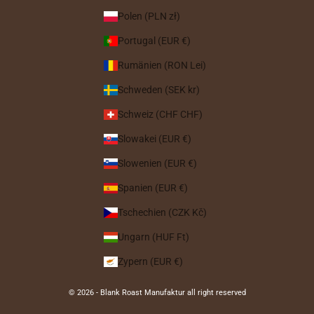
Polen (PLN zł)
Portugal (EUR €)
Rumänien (RON Lei)
Schweden (SEK kr)
Schweiz (CHF CHF)
Slowakei (EUR €)
Slowenien (EUR €)
Spanien (EUR €)
Tschechien (CZK Kč)
Ungarn (HUF Ft)
Zypern (EUR €)
© 2026 - Blank Roast Manufaktur all right reserved