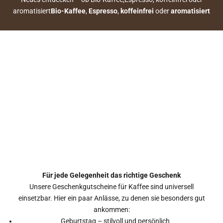
aromatisiert
Bio-Kaffee
,
Espresso
,
koffeinfrei
oder
aromatisiert
Für jede Gelegenheit das richtige Geschenk
Unsere Geschenkgutscheine für Kaffee sind universell
einsetzbar. Hier ein paar Anlässe, zu denen sie besonders gut
ankommen:
Geburtstag – stilvoll und persönlich