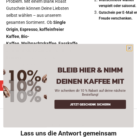
Wunschmotiv wählen – 
Problem. Mit einem Blank Roast
verspielt oder saisonal.
Gutschein können Deine Liebsten
Gutschein per E-Mail e
selbst wählen – aus unserem
Freude verschenken.
gesamten Sortiment. Ob
Single
Origin
,
Espresso
,
koffeinfreier
Kaffee
,
Bio-
Kaffee
,
Weihnachtskaffee
,
Fasskaffe
e
,
aromatisierte Sorten
oder
Barista
Espresso
– hier ist für jeden
Geschmack etwas dabei.
BLEIB HIER & NIMM
Der Gutscheinbetrag kann flexibel für
DEINEN KAFFEE MIT
alle Produkte im Shop genutzt werden
– ganz einfach über den individuellen
CASH-BACK GUTHABEN
Wir schenken dir 10 % Rabatt auf deine nächste
Code, der im Checkout eingelöst wird.
Bestellung!
JETZT GESCHENK SICHERN
Hast du noch Fragen?
Lass uns die Antwort gemeinsam