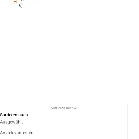
€)
Kaffeegenuss auf Knopfdruck. Mit diesen Maschinen kommst du
in den schnellen Genuss, dich mit einer feinen Tasse Kaffee zu
verwöhnen. Am besten schmeckt der Kaffee natürlich mit
schonend gerösteten Premium Kaffeebohnen.
Sortieren nach
Sortieren nach
Ausgewählt
Am relevantesten