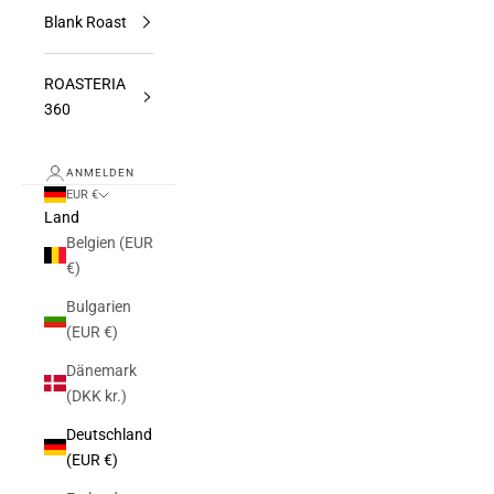
Blank Roast
ROASTERIA
360
ANMELDEN
EUR €
Land
Belgien (EUR
€)
Bulgarien
(EUR €)
Dänemark
(DKK kr.)
Deutschland
(EUR €)