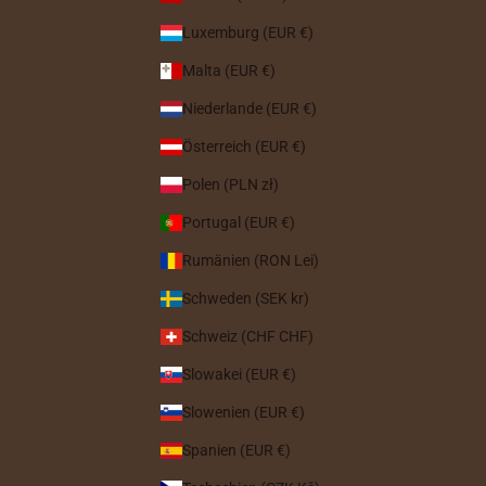
Luxemburg (EUR €)
Malta (EUR €)
Niederlande (EUR €)
Österreich (EUR €)
Polen (PLN zł)
Portugal (EUR €)
Rumänien (RON Lei)
Schweden (SEK kr)
Schweiz (CHF CHF)
Slowakei (EUR €)
Slowenien (EUR €)
Spanien (EUR €)