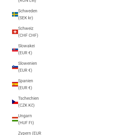
(RON Lei)
Schweden
(SEK kr)
Schweiz
(CHF CHF)
Slowakei
(EUR €)
Slowenien
(EUR €)
Spanien
(EUR €)
Tschechien
(CZK Kč)
Ungarn
(HUF Ft)
Zypern (EUR
KAFFEEMASCHINEN